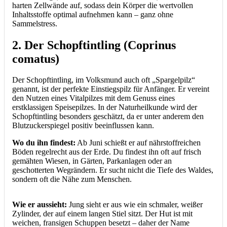
harten Zellwände auf, sodass dein Körper die wertvollen
Inhaltsstoffe optimal aufnehmen kann – ganz ohne
Sammelstress.
2. Der Schopftintling (Coprinus
comatus)
Der Schopftintling, im Volksmund auch oft „Spargelpilz“
genannt, ist der perfekte Einstiegspilz für Anfänger. Er vereint
den Nutzen eines Vitalpilzes mit dem Genuss eines
erstklassigen Speisepilzes. In der Naturheilkunde wird der
Schopftintling besonders geschätzt, da er unter anderem den
Blutzuckerspiegel positiv beeinflussen kann.
Wo du ihn findest:
Ab Juni schießt er auf nährstoffreichen
Böden regelrecht aus der Erde. Du findest ihn oft auf frisch
gemähten Wiesen, in Gärten, Parkanlagen oder an
geschotterten Wegrändern. Er sucht nicht die Tiefe des Waldes,
sondern oft die Nähe zum Menschen.
Wie er aussieht:
Jung sieht er aus wie ein schmaler, weißer
Zylinder, der auf einem langen Stiel sitzt. Der Hut ist mit
weichen, fransigen Schuppen besetzt – daher der Name