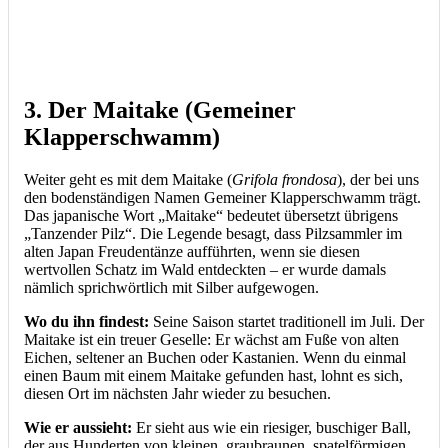
3. Der Maitake (Gemeiner
Klapperschwamm)
Weiter geht es mit dem Maitake (
Grifola frondosa
), der bei uns
den bodenständigen Namen Gemeiner Klapperschwamm trägt.
Das japanische Wort „Maitake“ bedeutet übersetzt übrigens
„Tanzender Pilz“. Die Legende besagt, dass Pilzsammler im
alten Japan Freudentänze aufführten, wenn sie diesen
wertvollen Schatz im Wald entdeckten – er wurde damals
nämlich sprichwörtlich mit Silber aufgewogen.
Wo du ihn findest:
Seine Saison startet traditionell im Juli. Der
Maitake ist ein treuer Geselle: Er wächst am Fuße von alten
Eichen, seltener an Buchen oder Kastanien. Wenn du einmal
einen Baum mit einem Maitake gefunden hast, lohnt es sich,
diesen Ort im nächsten Jahr wieder zu besuchen.
Wie er aussieht:
Er sieht aus wie ein riesiger, buschiger Ball,
der aus Hunderten von kleinen, graubraunen, spatelförmigen