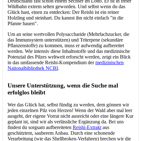
Deutschland fast schon einem Sechser im Lotto. Er ist in freier
Wildbahn extrem selten geworden. Und selbst wenn du das
Glück hast, einen zu entdecken: Der Reishi ist ein reiner
Holzling und steinhart. Du kannst ihn nicht einfach "in die
Pfanne hauen".
Um an seine wertvollen Polysaccharide (Mehrfachzucker, die
das Immunsystem unterstützen) und Triterpene (sekundäre
Pflanzenstoffe) zu kommen, muss er aufwendig aufbereitet
werden. Wie intensiv diese Inhaltsstoffe und das medizinische
Potenzial des Pilzes weltweit erforscht werden, zeigt ein Blick
in das umfassende Reishi-Kompendium der
medizinischen
Nationalbibliothek NCBI
.
Unsere Unterstützung, wenn die Suche mal
erfolglos bleibt
Wer das Glück hat, selbst fündig zu werden, dem gönnen wir
jeden einzelnen Pilz von Herzen! Wenn der Wald aber mal leer
ausgeht, der eigene Vorrat nicht ausreicht oder eine längere Kur
geplant ist, sind wir als verlässliche Ergänzung da. Bei uns
findest du sorgsam aufbereiteten
Reishi-Extrakt
aus
geschütztem, sauberem Anbau. Durch eine schonende
Verarbeitung (wie das Shellbroken-Verfahren) brechen wir die