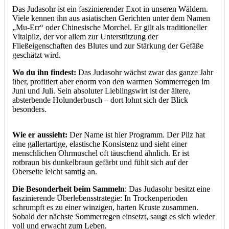
Das Judasohr ist ein faszinierender Exot in unseren Wäldern.
Viele kennen ihn aus asiatischen Gerichten unter dem Namen
„Mu-Err“ oder Chinesische Morchel. Er gilt als traditioneller
Vitalpilz, der vor allem zur Unterstützung der
Fließeigenschaften des Blutes und zur Stärkung der Gefäße
geschätzt wird.
Wo du ihn findest:
Das Judasohr wächst zwar das ganze Jahr
über, profitiert aber enorm von den warmen Sommerregen im
Juni und Juli. Sein absoluter Lieblingswirt ist der ältere,
absterbende Holunderbusch – dort lohnt sich der Blick
besonders.
Wie er aussieht:
Der Name ist hier Programm. Der Pilz hat
eine gallertartige, elastische Konsistenz und sieht einer
menschlichen Ohrmuschel oft täuschend ähnlich. Er ist
rotbraun bis dunkelbraun gefärbt und fühlt sich auf der
Oberseite leicht samtig an.
Die Besonderheit beim Sammeln
: Das Judasohr besitzt eine
faszinierende Überlebensstrategie: In Trockenperioden
schrumpft es zu einer winzigen, harten Kruste zusammen.
Sobald der nächste Sommerregen einsetzt, saugt es sich wieder
voll und erwacht zum Leben.