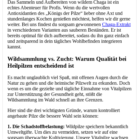
Das Sammeln und Aufbereiten von wildem Chaga ist ein
echtes Abenteuer für Profis. Wenn du die wertvollen
Antioxidantien des „Königs der Pilze“ lieber ohne Axt und
stundenlanges Kochen genießen möchtest, helfen wir dir gerne
weiter. Bei uns findest du sorgsam gewonnenen
Chaga-Extrakt
in verschiedenen Varianten aus sauberen Beständen. Er ist
bereits optimal für dich aufbereitet, sodass du ihn ganz einfach
und zeitsparend in dein tägliches Wohlbefinden integrieren
kannst.
Wildsammlung vs. Zucht: Warum Qualität bei
Heilpilzen entscheidend ist
Es macht unglaublich viel Spaß, mit offenen Augen durch die
Natur zu gehen und die heimische Pilzwelt zu erkunden. Doch
wenn es um die gezielte und tägliche Einnahme von Vitalpilzen
zur Unterstützung der Gesundheit geht, stößt die
Wildsammlung im Wald schnell an ihre Grenzen.
Hier sind die drei wichtigsten Gründe, warum kontrolliert
angebaute Pilze die bessere Wahl sein können:
1.
Die Schadstoffbelastung:
Wildpilze speichern bekanntlich
Umweltgifte. Um dies zu vermeiden, setzen wir auf eine
sorgsam überwachte Kultivierung. Unsere Vitalpilze wachsen