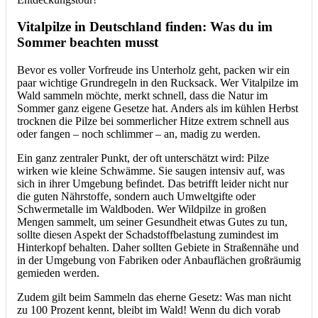
Vitalpilze in Deutschland finden: Was du im
Sommer beachten musst
Bevor es voller Vorfreude ins Unterholz geht, packen wir ein
paar wichtige Grundregeln in den Rucksack. Wer Vitalpilze im
Wald sammeln möchte, merkt schnell, dass die Natur im
Sommer ganz eigene Gesetze hat. Anders als im kühlen Herbst
trocknen die Pilze bei sommerlicher Hitze extrem schnell aus
oder fangen – noch schlimmer – an, madig zu werden.
Ein ganz zentraler Punkt, der oft unterschätzt wird: Pilze
wirken wie kleine Schwämme. Sie saugen intensiv auf, was
sich in ihrer Umgebung befindet. Das betrifft leider nicht nur
die guten Nährstoffe, sondern auch Umweltgifte oder
Schwermetalle im Waldboden. Wer Wildpilze in großen
Mengen sammelt, um seiner Gesundheit etwas Gutes zu tun,
sollte diesen Aspekt der Schadstoffbelastung zumindest im
Hinterkopf behalten. Daher sollten Gebiete in Straßennähe und
in der Umgebung von Fabriken oder Anbauflächen großräumig
gemieden werden.
Zudem gilt beim Sammeln das eherne Gesetz: Was man nicht
zu 100 Prozent kennt, bleibt im Wald! Wenn du dich vorab