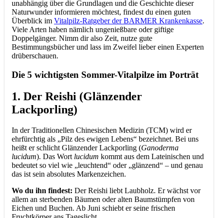
unabhängig über die Grundlagen und die Geschichte dieser
Naturwunder informieren möchtest, findest du einen guten
Überblick im
Vitalpilz-Ratgeber der BARMER Krankenkasse
.
Viele Arten haben nämlich ungenießbare oder giftige
Doppelgänger. Nimm dir also Zeit, nutze gute
Bestimmungsbücher und lass im Zweifel lieber einen Experten
drüberschauen.
Die 5 wichtigsten Sommer-Vitalpilze im Porträt
1. Der Reishi (Glänzender
Lackporling)
In der Traditionellen Chinesischen Medizin (TCM) wird er
ehrfürchtig als „Pilz des ewigen Lebens“ bezeichnet. Bei uns
heißt er schlicht Glänzender Lackporling (
Ganoderma
lucidum
). Das Wort
lucidum
kommt aus dem Lateinischen und
bedeutet so viel wie „leuchtend“ oder „glänzend“ – und genau
das ist sein absolutes Markenzeichen.
Wo du ihn findest:
Der Reishi liebt Laubholz. Er wächst vor
allem an sterbenden Bäumen oder alten Baumstümpfen von
Eichen und Buchen. Ab Juni schiebt er seine frischen
Fruchtkörper ans Tageslicht.