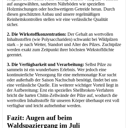
auf ausgewählten, sauberen Nährböden wie speziellen
Holzmischungen oder hochwertigem Getreide heran. Durch
diesen geschützten Anbau und unsere regelmäßigen
Reinheitskontrollen stellen wir eine verlässliche Qualität
sicher.
2. Die Wirkstoffkonzentration:
Der Gehalt an wertvollen
Inhaltsstoffen (wie Polysacchariden) schwankt bei Wildpilzen
stark – je nach Wetter, Standort und Alter des Pilzes. Zuchtpilze
werden exakt zum Zeitpunkt ihrer höchsten Wirkstoffdichte
geerntet.
3.
Die Verfügbarkeit und Verarbeitung:
Selbst Pilze zu
sammeln ist ein wunderbares Erlebnis. Wer jedoch eine
kontinuierliche Versorgung für eine mehrmonatige Kur sucht
oder außerhalb der Saison Nachschub benötigt, findet bei uns
eine verlässliche Quelle. Ein weiterer wichtiger Vorteil liegt in
der Aufbereitung: Erst ein spezielles Shellbroken-Verfahren
bricht die harten Chitin-Zellwände der Pilze auf, wodurch die
wertvollen Inhaltsstoffe für unseren Körper überhaupt erst voll
verfügbar und leicht aufnehmbar werden.
Fazit: Augen auf beim
Waldspaziergang im Juli