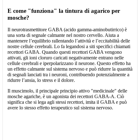
E come "funziona" la tintura di agarico per
mosche?
Il neurotrasmettitore GABA (acido gamma-aminobutirrico) è
una sorta di segnale calmante nel nostro cervello. Aiuta a
mantenere l’equilibrio rallentando l’attività e l’eccitabilità delle
nostre cellule cerebrali. Lo fa legandosi a siti specifici chiamati
recettori GABA. Quando questi recettori GABA vengono
attivati, gli ioni cloruro caricati negativamente entrano nelle
cellule cerebrali e iperpolarizzano il neurone. Questo effetto ha
un effetto calmante sul sistema nervoso e può ridurre la quantità
di segnali lanciati tra i neuroni, contribuendo potenzialmente a
ridurre l’ansia, lo stress e il dolore.
Il muscimolo, il principale principio attivo "medicinale" delle
mosche agariche, è un agonista dei recettori GABA-A. Ciò
significa che si lega agli stessi recettori, imita il GABA e può
avere lo stesso effetto terapeutico sul sistema nervoso.