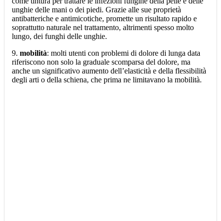
come tintura per trattare le infezioni fungine della pelle e delle
unghie delle mani o dei piedi. Grazie alle sue proprietà
antibatteriche e antimicotiche, promette un risultato rapido e
soprattutto naturale nel trattamento, altrimenti spesso molto
lungo, dei funghi delle unghie.
9.
mobilità
: molti utenti con problemi di dolore di lunga data
riferiscono non solo la graduale scomparsa del dolore, ma
anche un significativo aumento dell’elasticità e della flessibilità
degli arti o della schiena, che prima ne limitavano la mobilità.