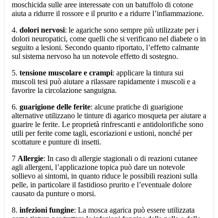
moschicida sulle aree interessate con un batuffolo di cotone
aiuta a ridurre il rossore e il prurito e a ridurre l’infiammazione.
4.
dolori nervosi
: le agariche sono sempre più utilizzate per i
dolori neuropatici, come quelli che si verificano nel diabete o in
seguito a lesioni. Secondo quanto riportato, l’effetto calmante
sul sistema nervoso ha un notevole effetto di sostegno.
5.
tensione muscolare e crampi
: applicare la tintura sui
muscoli tesi può aiutare a rilassare rapidamente i muscoli e a
favorire la circolazione sanguigna.
6.
guarigione delle ferite
: alcune pratiche di guarigione
alternative utilizzano le tinture di agarico mosqueta per aiutare a
guarire le ferite. Le proprietà rinfrescanti e antidolorifiche sono
utili per ferite come tagli, escoriazioni e ustioni, nonché per
scottature e punture di insetti.
7
Allergie
: In caso di allergie stagionali o di reazioni cutanee
agli allergeni, l’applicazione topica può dare un notevole
sollievo ai sintomi, in quanto riduce le possibili reazioni sulla
pelle, in particolare il fastidioso prurito e l’eventuale dolore
causato da punture o morsi.
8.
infezioni fungine
: La mosca agarica può essere utilizzata