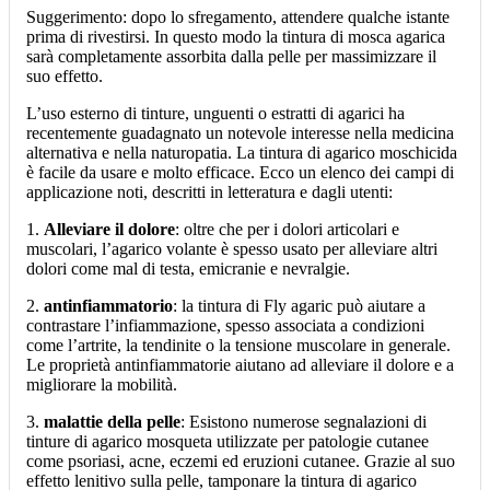
Suggerimento: dopo lo sfregamento, attendere qualche istante
prima di rivestirsi. In questo modo la tintura di mosca agarica
sarà completamente assorbita dalla pelle per massimizzare il
suo effetto.
L’uso esterno di tinture, unguenti o estratti di agarici ha
recentemente guadagnato un notevole interesse nella medicina
alternativa e nella naturopatia. La tintura di agarico moschicida
è facile da usare e molto efficace. Ecco un elenco dei campi di
applicazione noti, descritti in letteratura e dagli utenti:
1.
Alleviare il dolore
: oltre che per i dolori articolari e
muscolari, l’agarico volante è spesso usato per alleviare altri
dolori come mal di testa, emicranie e nevralgie.
2.
antinfiammatorio
: la tintura di Fly agaric può aiutare a
contrastare l’infiammazione, spesso associata a condizioni
come l’artrite, la tendinite o la tensione muscolare in generale.
Le proprietà antinfiammatorie aiutano ad alleviare il dolore e a
migliorare la mobilità.
3.
malattie della pelle
: Esistono numerose segnalazioni di
tinture di agarico mosqueta utilizzate per patologie cutanee
come psoriasi, acne, eczemi ed eruzioni cutanee. Grazie al suo
effetto lenitivo sulla pelle, tamponare la tintura di agarico