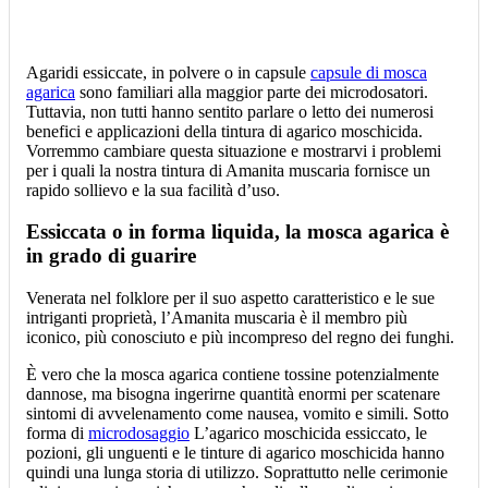
Agaridi essiccate, in polvere o in capsule
capsule di mosca
agarica
sono familiari alla maggior parte dei microdosatori.
Tuttavia, non tutti hanno sentito parlare o letto dei numerosi
benefici e applicazioni della tintura di agarico moschicida.
Vorremmo cambiare questa situazione e mostrarvi i problemi
per i quali la nostra tintura di Amanita muscaria fornisce un
rapido sollievo e la sua facilità d’uso.
Essiccata o in forma liquida, la mosca agarica è
in grado di guarire
Venerata nel folklore per il suo aspetto caratteristico e le sue
intriganti proprietà, l’Amanita muscaria è il membro più
iconico, più conosciuto e più incompreso del regno dei funghi.
È vero che la mosca agarica contiene tossine potenzialmente
dannose, ma bisogna ingerirne quantità enormi per scatenare
sintomi di avvelenamento come nausea, vomito e simili. Sotto
forma di
microdosaggio
L’agarico moschicida essiccato, le
pozioni, gli unguenti e le tinture di agarico moschicida hanno
quindi una lunga storia di utilizzo. Soprattutto nelle cerimonie