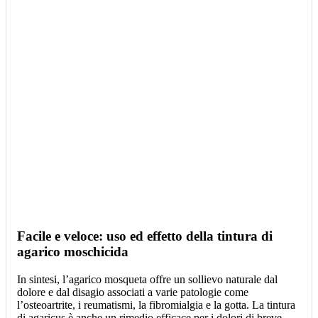
Facile e veloce: uso ed effetto della tintura di
agarico moschicida
In sintesi, l’agarico mosqueta offre un sollievo naturale dal
dolore e dal disagio associati a varie patologie come
l’osteoartrite, i reumatismi, la fibromialgia e la gotta. La tintura
di agaricus è anche un rimedio efficace per i dolori di breve