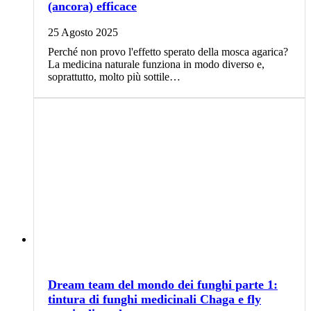
(ancora) efficace
25 Agosto 2025
Perché non provo l'effetto sperato della mosca agarica?
La medicina naturale funziona in modo diverso e,
soprattutto, molto più sottile…
Dream team del mondo dei funghi parte 1:
tintura di funghi medicinali Chaga e fly