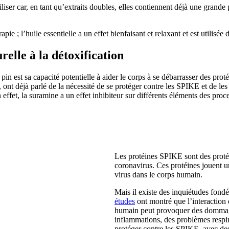
iliser car, en tant qu’extraits doubles, elles contiennent déjà une grande 
ie ; l’huile essentielle a un effet bienfaisant et relaxant et est utilisée 
relle à la détoxification
pin est sa capacité potentielle à aider le corps à se débarrasser des prot
t déjà parlé de la nécessité de se protéger contre les SPIKE et de les
n effet, la suramine a un effet inhibiteur sur différents éléments des pro
Les protéines SPIKE sont des protéi
coronavirus. Ces protéines jouent un
virus dans le corps humain.
Mais il existe des inquiétudes fondé
études
ont montré que l’interaction
humain peut provoquer des dommage
inflammations, des problèmes respira
protéger contre les SPIKE, avec des 