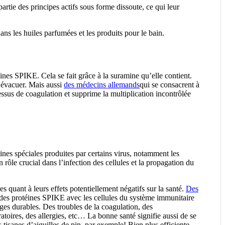
partie des principes actifs sous forme dissoute, ce qui leur
dans les huiles parfumées et les produits pour le bain.
éines SPIKE. Cela se fait grâce à la suramine qu’elle contient.
 évacuer. Mais aussi
des médecins allemands
qui se consacrent à
cessus de coagulation et supprime la multiplication incontrôlée
nes spéciales produites par certains virus, notamment les
 rôle crucial dans l’infection des cellules et la propagation du
es quant à leurs effets potentiellement négatifs sur la santé.
Des
 des protéines SPIKE avec les cellules du système immunitaire
s durables. Des troubles de la coagulation, des
toires, des allergies, etc… La bonne santé signifie aussi de se
tisanes d’aiguilles de pin, par exemple! Bien plus efficiente