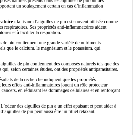
osés naturels présents dans les aiguilles de pin ont des
apportent un soulagement certain en cas d’inflammation
atoire :
la tisane d’aiguilles de pin est souvent utilisée comme
 respiratoires. Ses propriétés anti-inflammatoires aident
oires et à faciliter la respiration.
s de pin contiennent une grande variété de nutriments
tels que le calcium, le magnésium et le potassium, qui
aiguilles de pin contiennent des composés naturels tels que des
s qui, selon certaines études, ont des propriétés antiparasitaires.
ésultats de la recherche indiquent que les propriétés
 leurs effets anti-inflammatoires jouent un rôle protecteur
 cancers, en réduisant les dommages cellulaires et en renforçant
L’odeur des aiguilles de pin a un effet apaisant et peut aider à
d’aiguilles de pin peut aussi être un rituel relaxant.