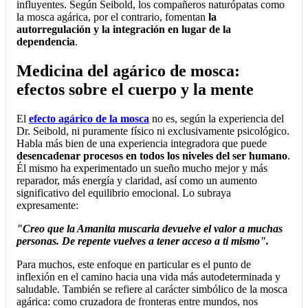
influyentes. Según Seibold, los compañeros naturópatas como
la mosca agárica, por el contrario, fomentan
la
autorregulación y la integración en lugar de la
dependencia
.
Medicina del agárico de mosca:
efectos sobre el cuerpo y la mente
El
efecto agárico de la mosca
no es, según la experiencia del
Dr. Seibold, ni puramente físico ni exclusivamente psicológico.
Habla más bien de una experiencia integradora que puede
desencadenar procesos en todos los niveles del ser humano
.
Él mismo ha experimentado un sueño mucho mejor y más
reparador, más energía y claridad, así como un aumento
significativo del equilibrio emocional. Lo subraya
expresamente:
"Creo que la Amanita muscaria devuelve el valor a muchas
personas. De repente vuelves a tener acceso a ti mismo".
Para muchos, este enfoque en particular es el punto de
inflexión en el camino hacia una vida más autodeterminada y
saludable. También se refiere al carácter simbólico de la mosca
agárica: como cruzadora de fronteras entre mundos, nos