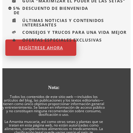
📖
GUÍA "MAXIMIZAR EL PODER DE LAS SETAS"
⛔ 5%
DESCUENTO DE BIENVENIDA
DE
📰
ÚLTIMAS NOTICIAS Y CONTENIDOS
INTERESANTES
🌱
CONSEJOS Y TRUCOS PARA UNA VIDA MEJOR
🔥
OFERTAS ESPECIALES EXCLUSIVAS
REGÍSTRESE AHORA
Nota:
Todos los contenidos de este sitio web —incluidos los
artículos del blog, las publicaciones y los textos editoriales—
tienen como único objetivo proporcionar información general
y entretenimiento. Se basan en información de acceso público
y no constituyen ninguna recomendación sobre consumo,
dosificación o uso.
La Amanita muscaria, así como otras setas y plantas que se
tratan en esta página web, no están autorizadas como
alimentos, complementos alimenticios ni medicamentos. La
clasificación legal puede variar según el país; te