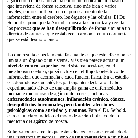
agárico de la mosca no actúa como un medicamento clásico
que interviene de forma selectiva, sino más bien a varios
niveles, como si influyera en el procesamiento de la
información entre el cerebro, los órganos y las células. El Dr.
Seibold supone que la Amanita muscaria sincroniza y regula
los procesos
que se han desequilibrado
, de forma similar a un
director de orquesta que restablece la armonía en una orquesta
que se está desmoronando.
Lo que resulta especialmente fascinante es que este efecto no se
limita a un órgano o un sistema. Más bien parece actuar a un
nivel de control superior
: en el sistema nervioso, en el
metabolismo celular, quizá incluso en el flujo bioeléctrico de
información que acompaña a cada función física. En el estudio
estadounidense que citó, los participantes declararon haber
experimentado alivio de una amplia gama de enfermedades
mediante microdosis de agárico de mosca, incluidas
enfermedades autoinmunes, inflamación crónica, cáncer,
desequilibrios hormonales, pero también afecciones
psicológicas como ansiedad y traumas
. Para el Dr. Seibold,
esto es un claro indicio del modo de acción holístico de la
medicina del agárico de mosca.
Subraya expresamente que estos efectos no son el resultado de
una "sustancia milagrosa", sino de
una regulación a un nivel