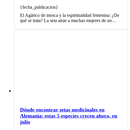
{fecha_publicacion}
El Agárico de mosca y la espiritualidad femenina: ¿De
qué se trata? La seta atrae a muchas mujeres de un…
Dónde encontrar setas medicinales en
Alemania: estas 5 especies crecen ahora, en
julio