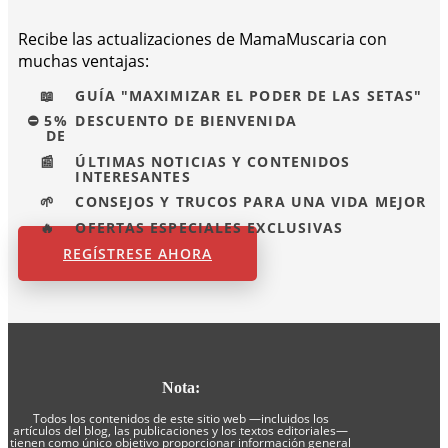
Recibe las actualizaciones de MamaMuscaria con
muchas ventajas:
📖
GUÍA "MAXIMIZAR EL PODER DE LAS SETAS"
⛔ 5%
DESCUENTO DE BIENVENIDA
DE
📰
ÚLTIMAS NOTICIAS Y CONTENIDOS
INTERESANTES
🌱
CONSEJOS Y TRUCOS PARA UNA VIDA MEJOR
🔥
OFERTAS ESPECIALES EXCLUSIVAS
REGÍSTRESE AHORA
Nota:
Todos los contenidos de este sitio web —incluidos los
artículos del blog, las publicaciones y los textos editoriales—
tienen como único objetivo proporcionar información general