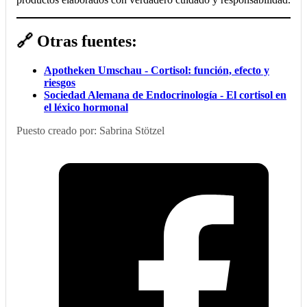
🔗 Otras fuentes:
Apotheken Umschau - Cortisol: función, efecto y
riesgos
Sociedad Alemana de Endocrinología - El cortisol en
el léxico hormonal
Puesto creado por: Sabrina Stötzel